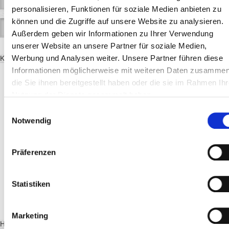
personalisieren, Funktionen für soziale Medien anbieten zu
SORTIEREN NACH:
können und die Zugriffe auf unsere Website zu analysieren.
Außerdem geben wir Informationen zu Ihrer Verwendung
unserer Website an unsere Partner für soziale Medien,
Werbung und Analysen weiter. Unsere Partner führen diese
KATEGORIEN
Informationen möglicherweise mit weiteren Daten zusammen
Markisen
die Sie ihnen bereitgestellt haben oder die sie im Rahmen Ihr
Rollladen Zubehör & Ersatzteile
Elektro-Gurtwickler
Nutzung der Dienste gesammelt haben.
Rollladenmotoren
Rollladen-Elektrozubehör
Einwilligungsauswahl
Rollladen-Ersatzteile
Notwendig
Rollladengurte
Rollladen-Gurtdurchführung
Rollladen-Gurtwickler MINI
Präferenzen
Rollladen-Gurtwickler MAXI
Rollladen-Zubehör
Rollladen Gurtführung
Rollladengurte
Statistiken
Garagentore
Abdeckplanen
Marketing
HIGHLIGHT DER WOCHE