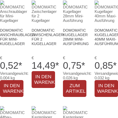
DOMOMATIC
DOMOMATIC
DOMOMATIC
DOMOMATIC
ANSCHRAUBLAGER
ZWISCHENLAGER
KUGELLAGER
KUGELLAGE
FÜR MINI-
FÜR 2
28MM MINI-
40MM MAXI-
KUGELLAGER
KUGELLAGER
AUSFÜHRUNG
AUSFÜHRUN
€
€
€
€
0,52
*
14,49
*
0,75
*
0,85
*
Versandgewicht:
Versandgewicht:
Versandgewic
IN DEN
0.004 kg
0.026 kg
0.032 kg
WARENKORB
IN DEN
ZUM
IN DEN
WARENKORB
ARTIKEL
WARENK