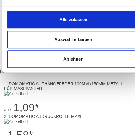
Alle zulassen
DOMOMATIC EWICKLER 820 COMFORT MIT DISPLAY FÜR
23MM GURT
139,95
*
Auswahl erlauben
€
ZUM ANGEBOT
Ablehnen
BESTSELLER
1. DOMOMATIC AUFHÄNGEFEDER 100MM /150MM METALL
FÜR MAXI-PANZER
1,09
*
ab
€
2. DOMOMATIC ABDRUCKROLLE MAXI