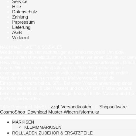
Service
Hilfe
Datenschutz
Zahlung
Impressum
Lieferung
AGB
Widerruf
NACHHALTIGKEIT & SOZIALES
Wiederverwenden ist nachhaltiger als direkt recyceln! Um aktiv
etwas für den Umweltschutz zu tun, setzen wir einen Schritt vor dem
Recycling an und verwenden gebrauchte Versandkartonagen. Durch
unsere Wiederverwendung können ca. 45% der Treibhausgase
eingespart werden, da hier ein weiterer Herstellungsschritt entfällt.
Wird der Karton noch ein weiteres Mal verwendet, liegt die
Einsparung bereits bei ca. 60%. Bei einer Wiederverwendung eines
Kartons werden ca. 9 Liter Wasser und ca. 0,7 cm² Fläche gespart,
bei dreifacher Nutzung können sogar knapp 18 Liter Wasser und 1,3
cm² gespart werden.
* Alle Preise inkl. MwSt. |
zzgl. Versandkosten
| ©
Shopsoftware
CosmoShop
|
Download Muster-Widerrufsformular
MARKISEN
KLEMMMARKISEN
ROLLLADEN ZUBEHÖR & ERSATZTEILE