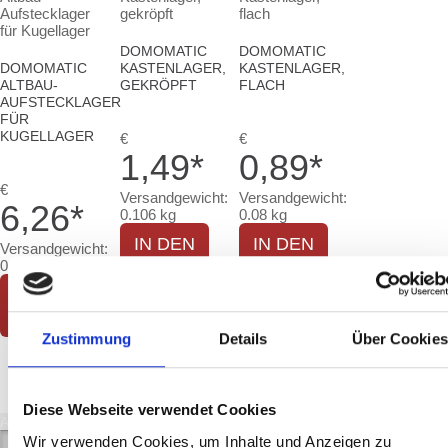
DOMOMATIC
DOMOMATIC
DOMOMATIC
KASTENLAGER,
KASTENLAGER,
ALTBAU-
GEKRÖPFT
FLACH
AUFSTECKLAGER
FÜR
KUGELLAGER
€
€
1,49
*
0,89
*
€
Versandgewicht:
Versandgewicht:
6,26
*
0.106 kg
0.08 kg
IN DEN
IN DEN
Versandgewicht:
WARENKORB
WARENKORB
0.134 kg
IN DEN
WARENKORB
Zustimmung
Details
Über Cookies
Diese Webseite verwendet Cookies
ARTIKEL JE SEITE:
Wir verwenden Cookies, um Inhalte und Anzeigen zu