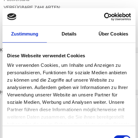
VERFÜGBARE ZAHLARTEN:
Vorkasse
PayPal Plus
Zustimmung
Details
Über Cookies
KATEGORIEN
Diese Webseite verwendet Cookies
Markisen
Rollladen Zubehör & Ersatzteile
Wir verwenden Cookies, um Inhalte und Anzeigen zu
Garagentore
personalisieren, Funktionen für soziale Medien anbieten
Abdeckplanen
zu können und die Zugriffe auf unsere Website zu
analysieren. Außerdem geben wir Informationen zu Ihrer
HIGHLIGHT DER WOCHE
Verwendung unserer Website an unsere Partner für
soziale Medien, Werbung und Analysen weiter. Unsere
Partner führen diese Informationen möglicherweise mit
DOMOMATIC EWICKLER 820 COMFORT MIT DISPLAY FÜR
weiteren Daten zusammen, die Sie ihnen bereitgestellt
23MM GURT
haben oder die sie im Rahmen Ihrer Nutzung der Dienste
139,95
*
gesammelt haben.
Einwilligungsauswahl
€