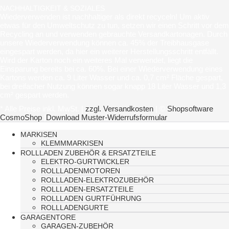
NACHHALTIGKEIT & SOZIALES
Wiederverwenden ist nachhaltiger als direkt recyceln! Um aktiv
etwas für den Umweltschutz zu tun, setzen wir einen Schritt vor dem
Recycling an und verwenden gebrauchte Versandkartonagen. Durch
unsere Wiederverwendung können ca. 45% der Treibhausgase
eingespart werden, da hier ein weiterer Herstellungsschritt entfällt.
Wird der Karton noch ein weiteres Mal verwendet, liegt die
Einsparung bereits bei ca. 60%. Bei einer Wiederverwendung eines
Kartons werden ca. 9 Liter Wasser und ca. 0,7 cm² Fläche gespart,
bei dreifacher Nutzung können sogar knapp 18 Liter Wasser und 1,3
cm² gespart werden.
* Alle Preise inkl. MwSt. |
zzgl. Versandkosten
| ©
Shopsoftware
CosmoShop
|
Download Muster-Widerrufsformular
MARKISEN
KLEMMMARKISEN
ROLLLADEN ZUBEHÖR & ERSATZTEILE
ELEKTRO-GURTWICKLER
ROLLLADENMOTOREN
ROLLLADEN-ELEKTROZUBEHÖR
ROLLLADEN-ERSATZTEILE
ROLLLADEN GURTFÜHRUNG
ROLLLADENGURTE
GARAGENTORE
GARAGEN-ZUBEHÖR