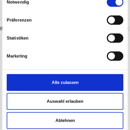
Notwendig
ZUM ANGEBOT
Präferenzen
BESTSELLER
Statistiken
1. DOMOMATIC AUFHÄNGEFEDER 100MM /150MM METALL
FÜR MAXI-PANZER
Marketing
1,09
*
ab
€
2. DOMOMATIC ABDRUCKROLLE MAXI
Alle zulassen
1,58
*
€
3. DOMOMATIC KUGELLAGER 28MM MINI-AUSFÜHRUNG
Auswahl erlauben
0,75
*
€
Ablehnen
4. DOMOMATIC GURTWICKLER 160MM