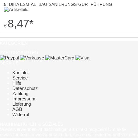
5. DIHA ESM-ALTBAU-SANIERUNGS-GURTFÜHRUNG
8,47
*
€
KATEGORIEN
ZAHLUNGSARTEN
SERVICE
Kontakt
Service
Hilfe
Datenschutz
Zahlung
Impressum
Lieferung
AGB
Widerruf
NACHHALTIGKEIT & SOZIALES
Wiederverwenden ist nachhaltiger als direkt recyceln! Um aktiv
etwas für den Umweltschutz zu tun, setzen wir einen Schritt vor dem