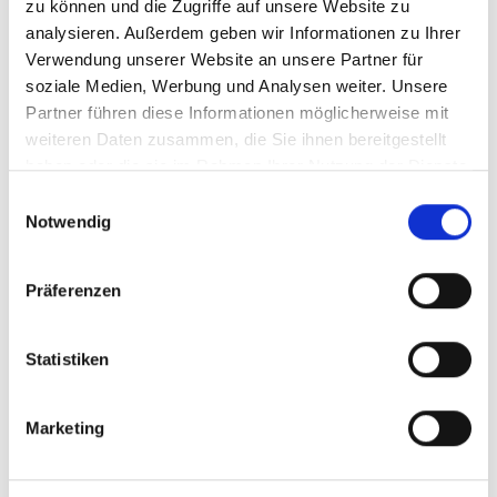
zu können und die Zugriffe auf unsere Website zu
PDF
analysieren. Außerdem geben wir Informationen zu Ihrer
Verwendung unserer Website an unsere Partner für
soziale Medien, Werbung und Analysen weiter. Unsere
Partner führen diese Informationen möglicherweise mit
weiteren Daten zusammen, die Sie ihnen bereitgestellt
haben oder die sie im Rahmen Ihrer Nutzung der Dienste
Haben Sie eine Frage zu diesem Produkt?
gesammelt haben.
Einwilligungsauswahl
IHRE E-MAIL-ADRESSE:
Notwendig
IHRE FRAGE:
Präferenzen
Statistiken
Marketing