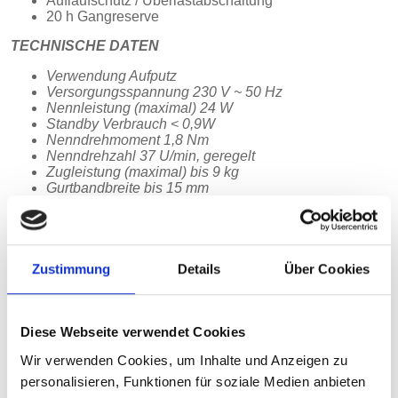
Auflaufschutz / Überlastabschaltung
20 h Gangreserve
TECHNISCHE DATEN
Verwendung Aufputz
Versorgungsspannung 230 V ~ 50 Hz
Nennleistung (maximal) 24 W
Standby Verbrauch < 0,9W
Nenndrehmoment 1,8 Nm
Nenndrehzahl 37 U/min, geregelt
Zugleistung (maximal) bis 9 kg
Gurtbandbreite bis 15 mm
Wickelkapazität 4,2 m (bei 1 mm Gurtbandstärke)
zulässige Rollladenfl äche ca. 2 qm bei 4,5 kg/qm
Kurzzeitbetrieb 4 min.
Nachlaufweg < 0,2 U
Schutzklasse II
Zustimmung
Details
Über Cookies
Schutzart IP20
Gangreserve (bei Netzausfall) ca. 20 h
Abmessungen Gehäuse 130 x 125 x 37 mm (HxTxB)
Befestigungslochabstand 151 mm
Diese Webseite verwendet Cookies
Temperaturbereich +4°C bis + 40°C
Wir verwenden Cookies, um Inhalte und Anzeigen zu
personalisieren, Funktionen für soziale Medien anbieten